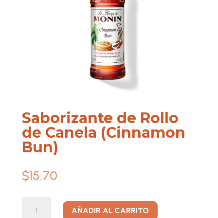
Saborizante de Rollo
de Canela (Cinnamon
Bun)
$
15.70
Saborizante
A
AÑADIR AL CARRITO
de
l