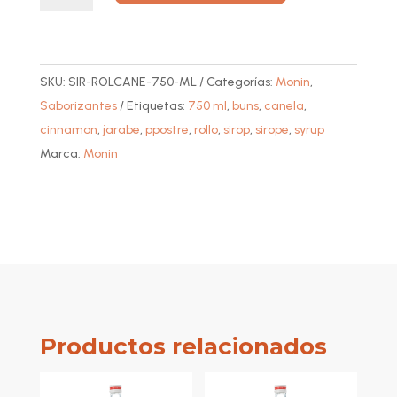
Rollo
t
de
e
Canela
r
SKU:
SIR-ROLCANE-750-ML
Categorías:
Monin
,
(Cinnamon
n
Saborizantes
Etiquetas:
750 ml
,
buns
,
canela
,
Bun)
a
cinnamon
,
jarabe
,
ppostre
,
rollo
,
sirop
,
sirope
,
syrup
cantidad
t
Marca:
Monin
i
v
e
:
Productos relacionados