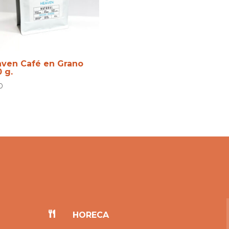
ven Café en Grano
 g.
0

HORECA