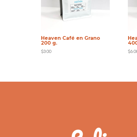
Heaven Café en Grano
Hea
200 g.
400
$
3.00
$
6.0