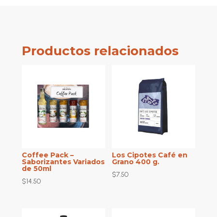
:
Productos relacionados
Coffee Pack –
Los Cipotes Café en
Saborizantes Variados
Grano 400 g.
de 50ml
$
7.50
$
14.50