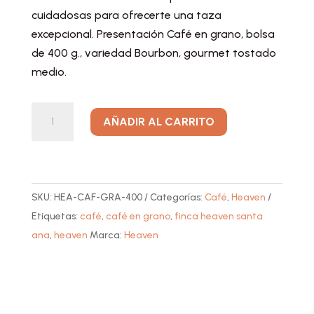
cuidadosas para ofrecerte una taza
excepcional. Presentación Café en grano, bolsa
de 400 g., variedad Bourbon, gourmet tostado
medio.
Heaven
A
AÑADIR AL CARRITO
Café
l
en
t
Grano
e
400
r
SKU:
HEA-CAF-GRA-400
Categorías:
Café
,
Heaven
g.
n
Etiquetas:
café
,
café en grano
,
finca heaven santa
cantidad
a
ana
,
heaven
Marca:
Heaven
t
i
v
e