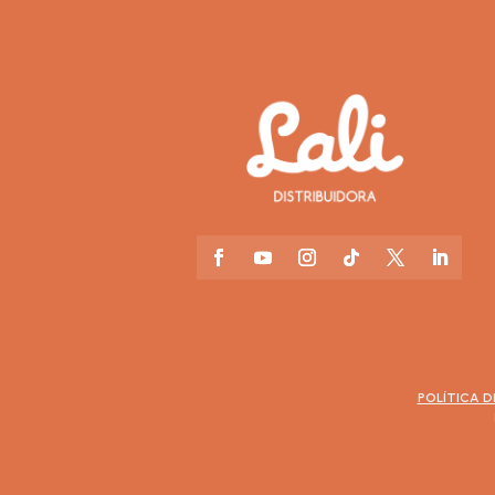
e
:
POLÍTICA D