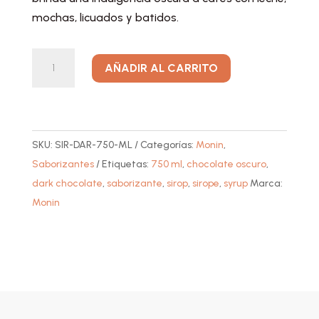
mochas, licuados y batidos.
Saborizante
A
AÑADIR AL CARRITO
de
l
Chocolate
t
Oscuro
e
(Dark
r
SKU:
SIR-DAR-750-ML
Categorías:
Monin
,
Chocolate)
n
Saborizantes
Etiquetas:
750 ml
,
chocolate oscuro
,
cantidad
a
dark chocolate
,
saborizante
,
sirop
,
sirope
,
syrup
Marca:
t
Monin
i
v
e
: