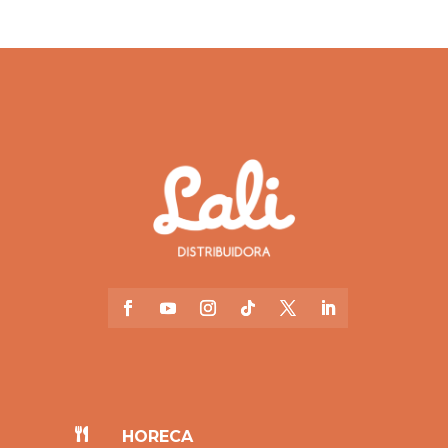

HORECA