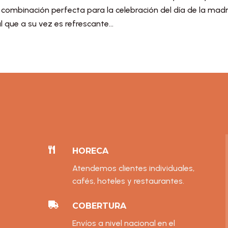
 combinación perfecta para la celebración del día de la madr
 que a su vez es refrescante...

HORECA
Atendemos clientes individuales,
cafés, hoteles y restaurantes.

COBERTURA
Envíos a nivel nacional en el