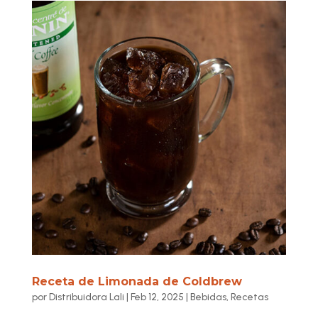
Receta de Limonada de Coldbrew
por
Distribuidora Lali
|
Feb 12, 2025
|
Bebidas
,
Recetas