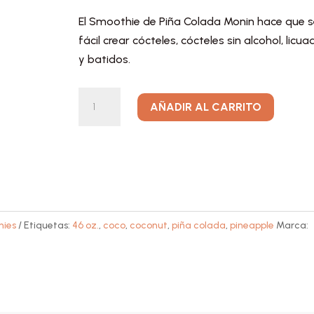
El Smoothie de Piña Colada Monin hace que 
fácil crear cócteles, cócteles sin alcohol, licu
y batidos.
Smoothie
A
AÑADIR AL CARRITO
de
l
Piña
t
Colada
e
cantidad
r
n
a
hies
Etiquetas:
46 oz.
,
coco
,
coconut
,
piña colada
,
pineapple
Marca:
t
i
v
e
: