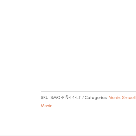
SKU:
SMO-PIÑ-1.4-LT
Categorías:
Monin
,
Smoot
Monin