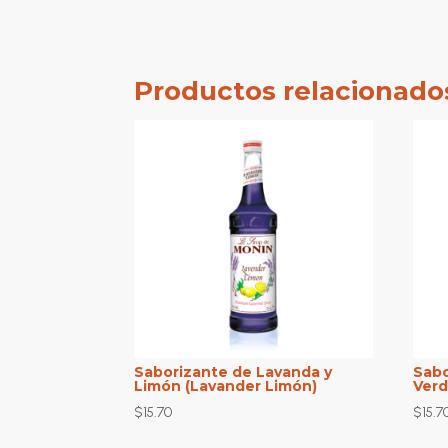
Productos relacionado
Saborizante de Lavanda y
Sab
Limón (Lavander Limón)
Verd
$
15.70
$
15.7