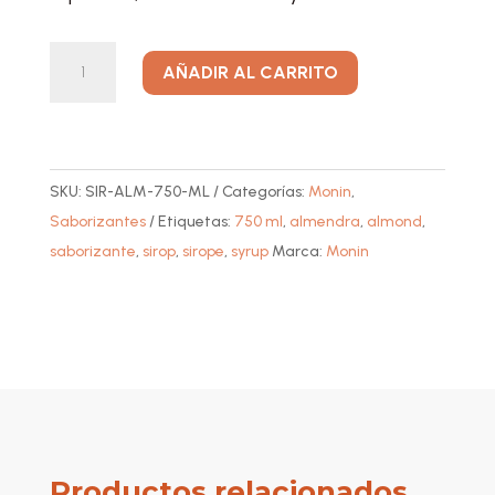
Saborizante
A
AÑADIR AL CARRITO
de
l
Almendra
t
(Almond)
e
cantidad
r
SKU:
SIR-ALM-750-ML
Categorías:
Monin
,
n
Saborizantes
Etiquetas:
750 ml
,
almendra
,
almond
,
a
saborizante
,
sirop
,
sirope
,
syrup
Marca:
Monin
t
i
v
e
:
Productos relacionados