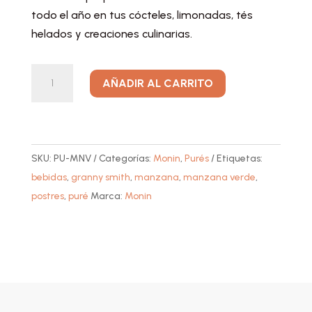
todo el año en tus cócteles, limonadas, tés
helados y creaciones culinarias.
Puré
A
AÑADIR AL CARRITO
de
l
Mazana
t
Verde
e
(Granny
r
SKU:
PU-MNV
Categorías:
Monin
,
Purés
Etiquetas:
Smith)
n
bebidas
,
granny smith
,
manzana
,
manzana verde
,
cantidad
a
postres
,
puré
Marca:
Monin
t
i
v
e
: