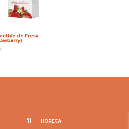
othie de Fresa
rawberry)
0

HORECA