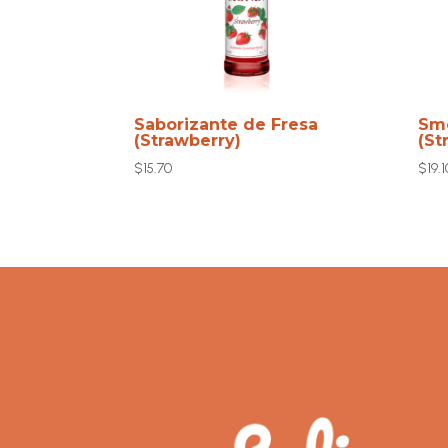
Saborizante de Fresa
Smo
(Strawberry)
(St
$
15.70
$
19.1