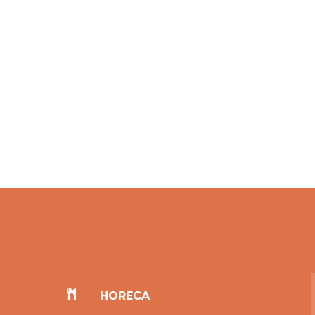

HORECA