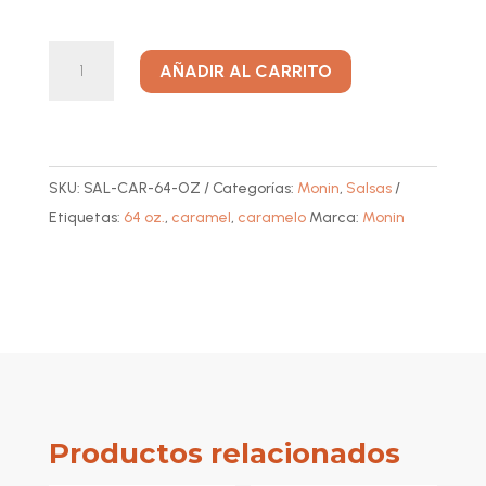
Salsa
A
AÑADIR AL CARRITO
de
l
Caramelo
t
(Caramel)
e
64
r
SKU:
SAL-CAR-64-OZ
Categorías:
Monin
,
Salsas
oz.
n
Etiquetas:
64 oz.
,
caramel
,
caramelo
Marca:
Monin
cantidad
a
t
i
v
e
:
Productos relacionados